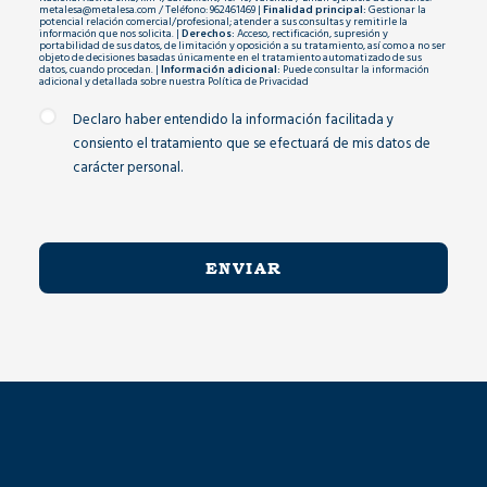
metalesa@metalesa.com / Teléfono: 962461469 |
Finalidad principal:
Gestionar la
potencial relación comercial/profesional; atender a sus consultas y remitirle la
información que nos solicita. |
Derechos:
Acceso, rectificación, supresión y
portabilidad de sus datos, de limitación y oposición a su tratamiento, así como a no ser
objeto de decisiones basadas únicamente en el tratamiento automatizado de sus
datos, cuando procedan. |
Información adicional:
Puede consultar la información
adicional y detallada sobre nuestra
Política de Privacidad
Declaro haber entendido la información facilitada y
consiento el tratamiento que se efectuará de mis datos de
carácter personal.