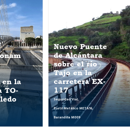
uente
tara
río
Instalación de
la
dispositivos
a EX-
PlugSmart®
Pro para la
detección de
jabalíes
A16
,
Seguridad Vial
,
PlugSmart® Pro