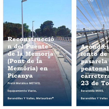
Nuevo P
de Alcán
Acondicionam
sobre el 
iento de
Tajo en 
pasarela
carreter
peatonal en la
117
carretera TO-
23 de Toledo
Seguridad Vial
,
Barandilla M003
,
Pretil Metálico MET
Barandillas Y Vallas
Barandilla M009