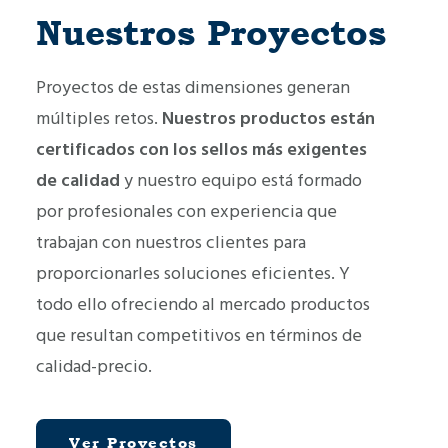
Nuestros Proyectos
Proyectos de estas dimensiones generan
múltiples retos.
Nuestros productos están
certificados con los sellos más exigentes
Reconstrucció
de calidad
y nuestro equipo está formado
n del Puente
por profesionales con experiencia que
de la Memoria
trabajan con nuestros clientes para
(Pont de la
proporcionarles soluciones eficientes. Y
Memòria) en
todo ello ofreciendo al mercado productos
Picanya
que resultan competitivos en términos de
Pretil Metálico META13
,
calidad-precio.
Equipamiento Viario
,
Barandillas Y Vallas
,
Metaurban®
Ver Proyectos