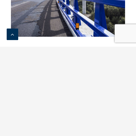
Transiciones
Una
transición
es un equipamiento que conecta
dos sistemas de contención de vehículos de
diferente sección transversal o diferente
rigidez lateral. Ante un impacto, las transiciones,
se comportan como una barrera metálica
garantizando la contención y redirección del
vehículo.