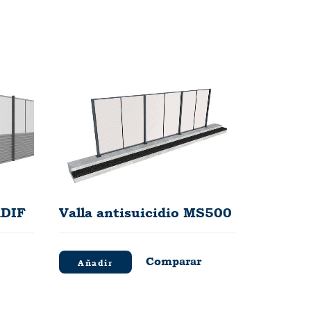
ADIF
Valla antisuicidio MS500
Comparar
Añadir