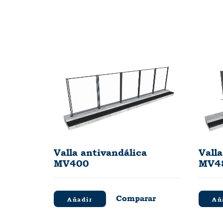
Valla antivandálica
Vall
MV400
MV4
Comparar
Añadir
Añ