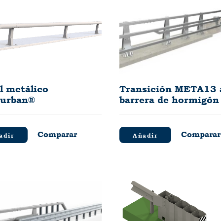
l metálico
Transición META13 
urban®
barrera de hormigón
Comparar
Comparar
adir
Añadir