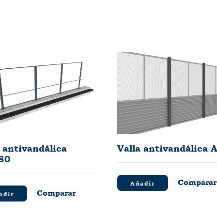
a antivandálica
Valla antivandálica 
80
Comparar
Añadir
Comparar
adir