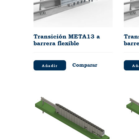
Transición META13 a
Tran
barrera flexible
barre
Comparar
Añadir
Añ