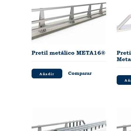
Pretil metálico META16®
Preti
Meta
Comparar
Añadir
Añ