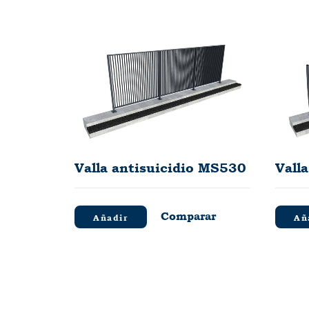
Valla antisuicidio MS530
Vall
Comparar
Añadir
Añ