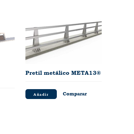
Pretil metálico META13®
Comparar
Añadir