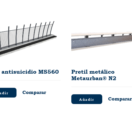
a antisuicidio MS560
Pretil metálico
Metaurban® N2
Comparar
adir
Comparar
Añadir