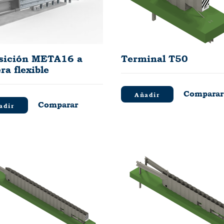
sición META16 a
Terminal T50
ra flexible
Comparar
Añadir
Comparar
adir