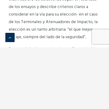
de los ensayos y describe criterios claros a
considerar en la vía para su elección- en el caso
de los Terminales y Atenuadores de Impacto, la
elección es un tanto arbitraria: “el que mejor
encaje, siempre del lado de la seguridad”.
Por otro lado, la experiencia enseña que incluso
en productos con una normativa muy
desarrollada, siempre surgen posibles
interpretaciones. Estas dudas se multiplican en
productos con escaso desarrollo normativo y
presencia en el mercado. Por ejemplo, ¿cómo de
separado debe de estar un Atenuador de
Impacto del elemento que protege? ¿Se puede