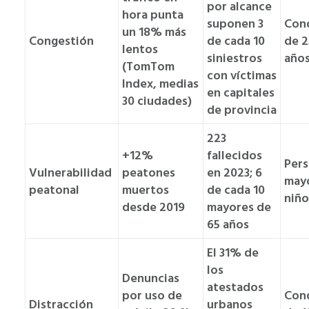
por alcance
hora punta
suponen 3
Con
un 18% más
Congestión
de cada 10
de 
lentos
siniestros
año
(TomTom
con víctimas
Index, medias
en capitales
30 ciudades)
de provincia
223
+12%
fallecidos
Per
Vulnerabilidad
peatones
en 2023; 6
mayo
peatonal
muertos
de cada 10
niño
desde 2019
mayores de
65 años
El 31% de
los
Denuncias
atestados
por uso de
Con
Distracción
urbanos