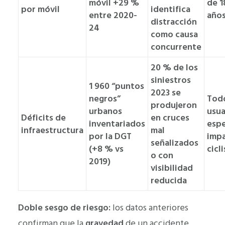
móvil +29 %
de 1
por móvil
identifica
entre 2020-
año
distracción
24
como causa
concurrente
20 % de los
siniestros
1 960 “puntos
2023 se
negros”
Todo
produjeron
urbanos
usua
Déficits de
en cruces
inventariados
espe
infraestructura
mal
por la DGT
imp
señalizados
(+8 % vs
cicl
o con
2019)
visibilidad
reducida
Doble sesgo de riesgo:
los datos anteriores
confirman que la
gravedad
de un accidente