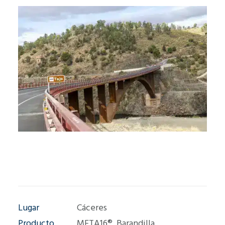
Lugar
Cáceres
Producto
META16®, Barandilla