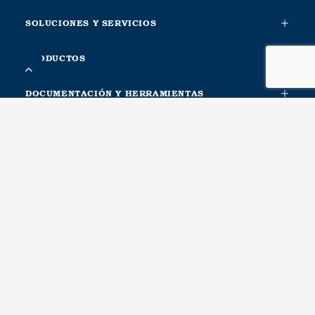
SOLUCIONES Y SERVICIOS
PRODUCTOS
DOCUMENTACIÓN Y HERRAMIENTAS
INFORMACIÓN ADICIONAL
SOBRE NOSOTROS
CONTACTA CON NOSOTROS
METALESA SEGURIDAD VIAL, S.L.
Ctra. Nacional Xàtiva-Silla. Km. 1
46740, Carcaixent, Valencia. Spain
Recursos humanos, Logística, Compras, Calidad, Producción
T(+34) 96 246 14 69