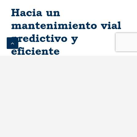
Hacia un
mantenimiento vial
predictivo y
eficiente
Más allá de la seguridad inmediata, el uso de
tecnologías IoT y Big Data permite un avance
sustancial en la operativa diaria de las carreteras.
Al disponer de una red de datos constante sobre
lo que ocurre en la infraestructura, las
estrategias de conservación evolucionan hacia la
eficiencia: