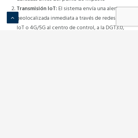
Transmisión IoT:
El sistema envía una alerta
geolocalizada inmediata a través de redes NB-
IoT o 4G/5G al centro de control, a la DGT3.0,
u otras plataformas de datos.
Gestión:
Los servicios de emergencia y de
gestión de la vía reciben notificación en
tiempo real de la incidencia con la ubicación
precisa del atenuador impactado,
permitiendo un despliegue inmediato de
atención al tráfico y a las víctimas del
siniestro.
Eficiencia operativa y
mantenimiento