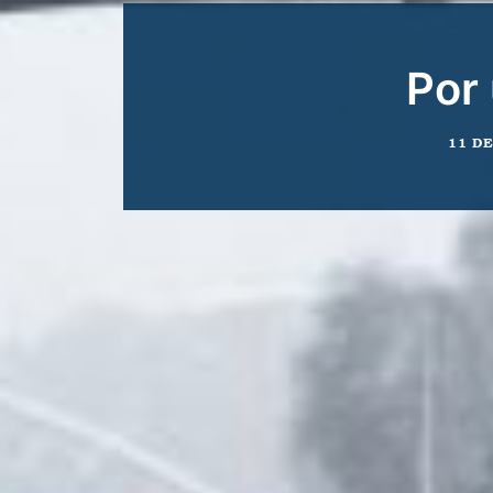
Por
11 D