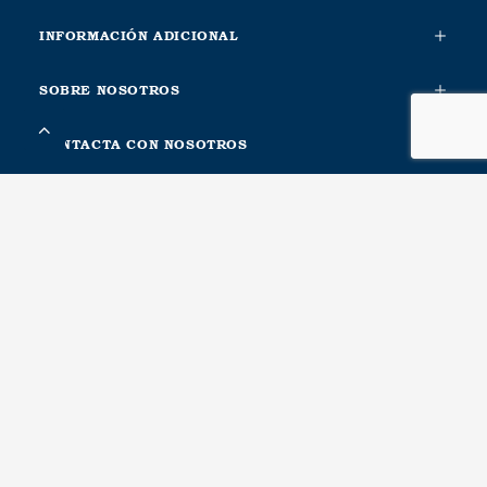
INFORMACIÓN ADICIONAL
SOBRE NOSOTROS
CONTACTA CON NOSOTROS
METALESA SEGURIDAD VIAL, S.L.
Ctra. Nacional Xàtiva-Silla. Km. 1
46740, Carcaixent, Valencia. Spain
Recursos humanos, Logística, Compras, Calidad, Producción
T(+34) 96 246 14 69
Comercial, Atención al cliente, Asesoramiento técnico
T(+34) 96 088 99 44 · T(+34) 677 43 34 93
Escríbenos