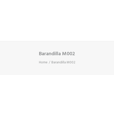
Cart
Tu carrito está vacío.
Barandilla M002
Home
Barandilla M002