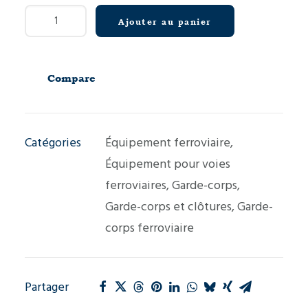
quantité
Ajouter au panier
de
Garde-
corps
Compare
VM7
Catégories
Équipement ferroviaire
,
Équipement pour voies
ferroviaires
,
Garde-corps
,
Garde-corps et clôtures
,
Garde-
corps ferroviaire
Partager