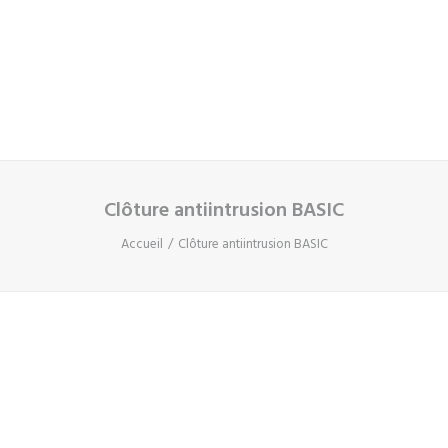
Panier
Votre panier est actuellement vide.
Clôture antiintrusion BASIC
Accueil
Clôture antiintrusion BASIC