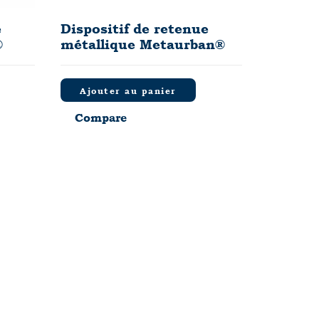
e
Dispositif de retenue
®
métallique Metaurban®
Ajouter au panier
Compare