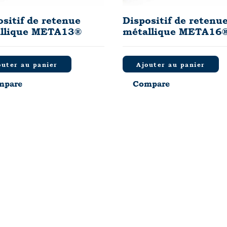
ositif de retenue
Dispositif de retenu
llique META13®
métallique META16
outer au panier
Ajouter au panier
mpare
Compare