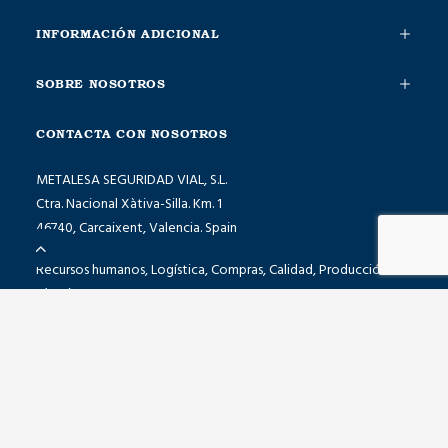
INFORMACIÓN ADICIONAL
SOBRE NOSOTROS
CONTACTA CON NOSOTROS
METALESA SEGURIDAD VIAL, S.L.
Ctra. Nacional Xàtiva-Silla. Km. 1
46740, Carcaixent, Valencia. Spain
Recursos humanos, Logística, Compras, Calidad, Producción
T(+34) 96 246 14 69
Comercial, Atención al cliente, Asesoramiento técnico
T(+34) 96 088 99 44 · T(+34) 677 43 34 93
Escríbenos