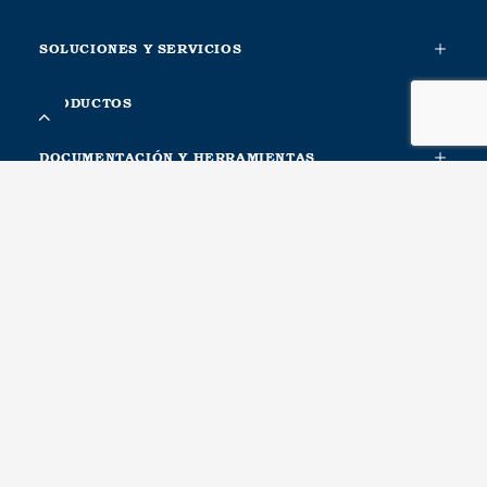
SOLUCIONES Y SERVICIOS
PRODUCTOS
DOCUMENTACIÓN Y HERRAMIENTAS
INFORMACIÓN ADICIONAL
SOBRE NOSOTROS
CONTACTA CON NOSOTROS
METALESA SEGURIDAD VIAL, S.L.
Ctra. Nacional Xàtiva-Silla. Km. 1
46740, Carcaixent, Valencia. Spain
Recursos humanos, Logística, Compras, Calidad, Producción