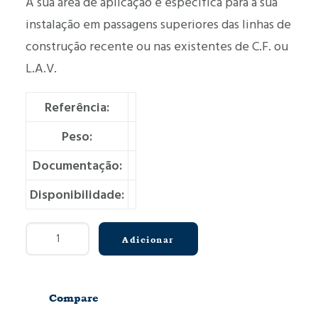
A sua área de aplicação é específica para a sua
instalação em passagens superiores das linhas de
construção recente ou nas existentes de C.F. ou
L.A.V.
Referência:
Peso:
Documentação:
Disponibilidade:
Quantidade
Adicionar
de
Barreira
anticolisão
Compare