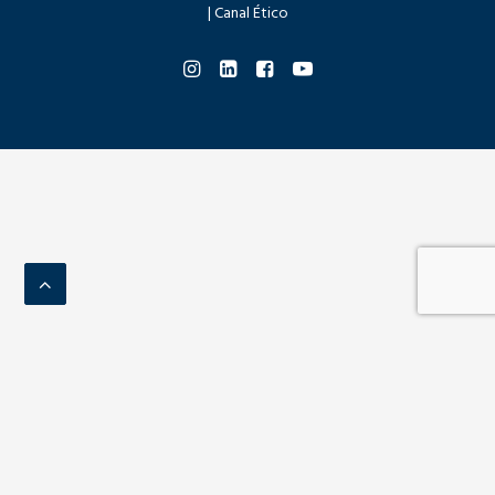
|
Canal Ético
Compare
(+34) 96 246 14 69
metalesa@metalesa.com