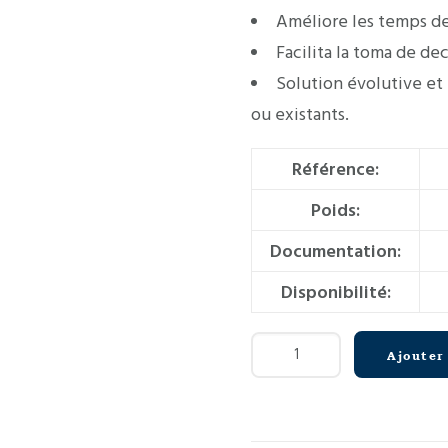
Améliore les temps de
Facilita la toma de de
Solution évolutive et
ou existants.
Référence:
Poids:
Documentation:
Disponibilité:
quantité
Ajouter
de
PlugSmart®
Pro