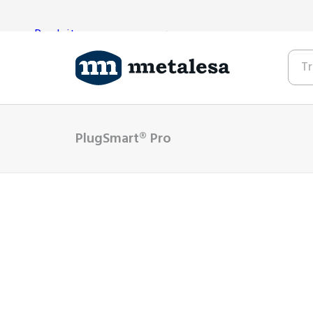
Produits
Technologie
Projets
Qui sommes-nous?
Contactez-nous
PlugSmart® Pro