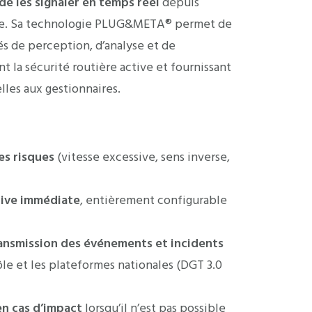
de les signaler en temps réel
depuis
ême. Sa technologie PLUG&META® permet de
és de perception, d’analyse et de
 la sécurité routière active et fournissant
lles aux gestionnaires.
es risques
(vitesse excessive, sens inverse,
tive immédiate
, entièrement configurable
ansmission des événements et incidents
ôle et les plateformes nationales (DGT 3.0
n cas d’impact
lorsqu’il n’est pas possible