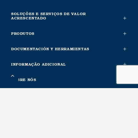
SOLUÇÕES E SERVIÇOS DE VALOR
ACRESCENTADO
PRODUTOS
DOCUMENTACIÓN Y HERRAMIENTAS
INFORMAÇÃO ADICIONAL
SOBRE NÓS
CONTACTA CON NOSOTROS
METALESA SEGURIDAD VIAL, S.L.
Ctra. Nacional Xàtiva-Silla. Km. 1
46740, Carcaixent, Valencia. Spain
Recursos humanos, Logística, Compras, Calidad, Producción