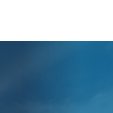
Cart
O seu carrinho está vazio.