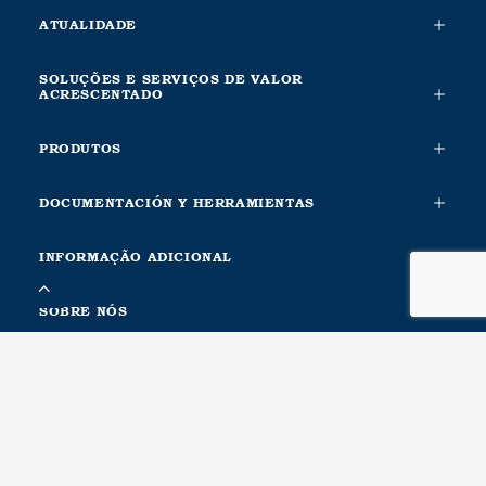
ATUALIDADE
SOLUÇÕES E SERVIÇOS DE VALOR
ACRESCENTADO
PRODUTOS
DOCUMENTACIÓN Y HERRAMIENTAS
INFORMAÇÃO ADICIONAL
SOBRE NÓS
CONTACTA CON NOSOTROS
METALESA SEGURIDAD VIAL, S.L.
Ctra. Nacional Xàtiva-Silla. Km. 1
46740, Carcaixent, Valencia. Spain