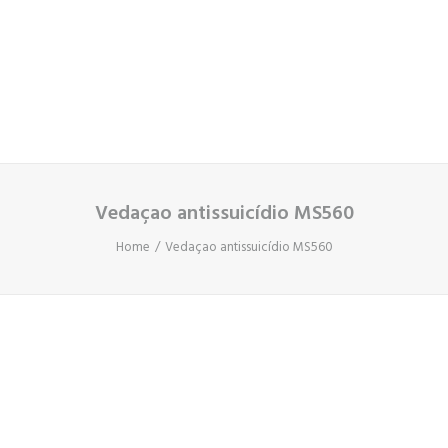
Cart
O seu carrinho está vazio.
Vedaçao antissuicídio MS560
Home
Vedaçao antissuicídio MS560