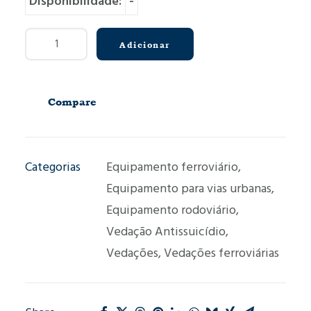
Disponibilidade:
-
Quantidade
Adicionar
de
Vedaçao
antissuicídio
Compare
MS560
Categorias
Equipamento ferroviário
,
Equipamento para vias urbanas
,
Equipamento rodoviário
,
Vedação Antissuicídio
,
Vedações
,
Vedações ferroviárias