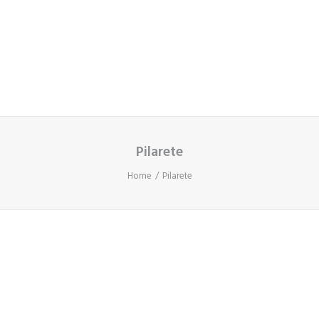
Cart
O seu carrinho está vazio.
Pilarete
Home
Pilarete