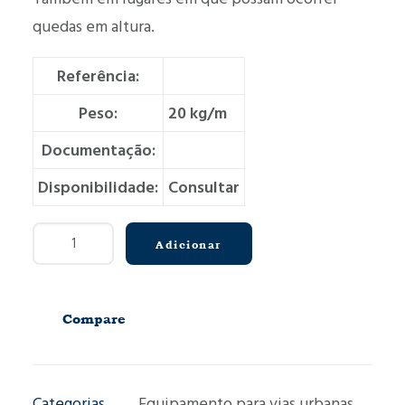
quedas em altura.
Referência:
Peso:
20 kg/m
Documentação:
Disponibilidade:
Consultar
Quantidade
Adicionar
de
Guarda-
corpos
Compare
M010
Categorias
Equipamento para vias urbanas
,