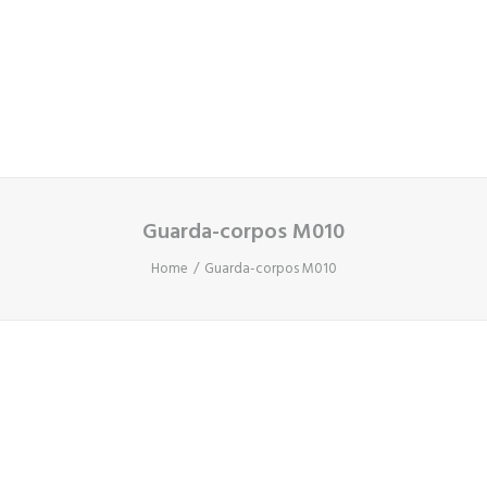
Cart
O seu carrinho está vazio.
Guarda-corpos M010
Home
Guarda-corpos M010