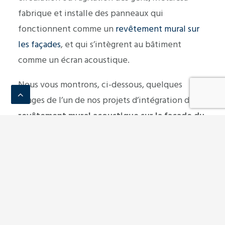
fabrique et installe des panneaux qui
fonctionnent comme un
revêtement mural sur
les façades
, et qui s’intègrent au bâtiment
comme un écran acoustique.
Nous vous montrons, ci-dessous, quelques
images de l’un de nos projets d’intégration de
revêtement mural acoustique sur la façade du
stade de l’Atlético Baléares
. Dans ce cas, les
panneaux ont été utilisés à la fois pour isoler le
bruit du terrain et pour empêcher le bruit de la
rue de pénétrer dans l’installation sportive.