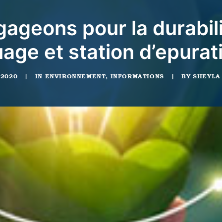
geons pour la durabilit
ge et station d’epurati
 2020
|
IN
ENVIRONNEMENT
,
INFORMATIONS
|
BY
SHEYLA