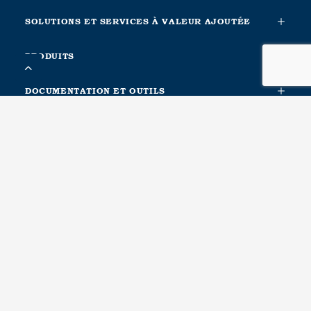
SOLUTIONS ET SERVICES À VALEUR AJOUTÉE
PRODUITS
DOCUMENTATION ET OUTILS
INFORMATION COMPLÉMENTAIRE
À PROPOS DE NOUS
CONTACTA CON NOSOTROS
METALESA SEGURIDAD VIAL, S.L.
Ctra. Nacional Xàtiva-Silla. Km. 1
46740, Carcaixent, Valencia. Spain
Recursos humanos, Logística, Compras, Calidad, Producción
T(+34) 96 246 14 69