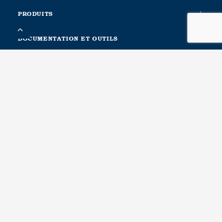
PRODUITS
DOCUMENTATION ET OUTILS
INFORMATION COMPLÉMENTAIRE
À PROPOS DE NOUS
CONTACTA CON NOSOTROS
METALESA SEGURIDAD VIAL, S.L.
Ctra. Nacional Xàtiva-Silla. Km. 1
46740, Carcaixent, Valencia. Spain
Recursos humanos, Logística, Compras, Calidad, Producción
T(+34) 96 246 14 69
Comercial, Atención al cliente, Asesoramiento técnico