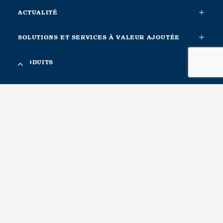
ACTUALITÉ
SOLUTIONS ET SERVICES À VALEUR AJOUTÉE
PRODUITS
DOCUMENTATION ET OUTILS
INFORMATION COMPLÉMENTAIRE
À PROPOS DE NOUS
CONTACTA CON NOSOTROS
METALESA SEGURIDAD VIAL, S.L.
Ctra. Nacional Xàtiva-Silla. Km. 1
46740, Carcaixent, Valencia. Spain