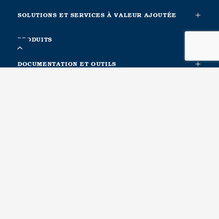
SOLUTIONS ET SERVICES À VALEUR AJOUTÉE
PRODUITS
DOCUMENTATION ET OUTILS
INFORMATION COMPLÉMENTAIRE
À PROPOS DE NOUS
CONTACTA CON NOSOTROS
METALESA SEGURIDAD VIAL, S.L.
Ctra. Nacional Xàtiva-Silla. Km. 1
46740, Carcaixent, Valencia. Spain
Recursos humanos, Logística, Compras, Calidad, Producción
T(+34) 96 246 14 69