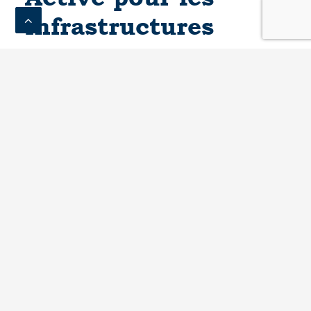
infrastructures
Les routes sont un espace partagé par différents
types de véhicules et d’usagers, depuis des
voitures ou des camions jusqu’aux plus petits
tels que les VMP, les vélos ou même les piétons.
Cela signifie qu’il existe une série de facteurs
qui peuvent mettre en danger la sécurité des
usagers, tels que les excès de vitesse, la non-
séparation des voies, les virages dangereux ou
les sections à visibilité réduite.
Si nous faisions une liste de tous ces facteurs,
les plus importants seraient les suivants: