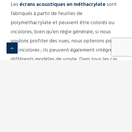
Les
écrans acoustiques en méthacrylate
sont
fabriqués à partir de feuilles de
polyméthacrylate et peuvent être colorés ou
incolores, bien qu’en règle générale, si nous
voulons profiter des vues, nous opterons pour
les incolores ; ils peuvent également intégrer
différents modèles de vinyle. Dans tous les cas,
nous nous adaptons toujours aux besoins de
chaque client.
Ses dimensions en hauteur et en espacement
sont calculées à partir d’une
étude acoustique
,
du terrain et de l’action du vent dans la zone. De
même, les
panneaux acoustiques
peuvent être
adaptés à différentes largeurs de profilés.