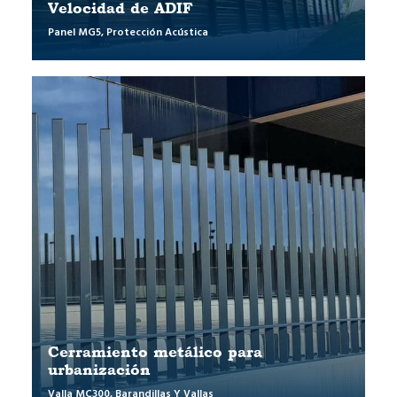
Velocidad de ADIF
Panel MG5
,
Protección Acústica
Cerramiento metálico para
urbanización
Valla MC300
,
Barandillas Y Vallas