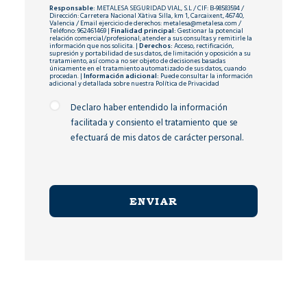
Responsable:
METALESA SEGURIDAD VIAL, S.L / CIF: B-98583594 /
Dirección: Carretera Nacional Xàtiva Silla, km 1, Carcaixent, 46740,
Valencia / Email ejercicio de derechos: metalesa@metalesa.com /
Teléfono: 962461469 |
Finalidad principal:
Gestionar la potencial
relación comercial/profesional; atender a sus consultas y remitirle la
información que nos solicita. |
Derechos:
Acceso, rectificación,
supresión y portabilidad de sus datos, de limitación y oposición a su
tratamiento, así como a no ser objeto de decisiones basadas
únicamente en el tratamiento automatizado de sus datos, cuando
procedan. |
Información adicional:
Puede consultar la información
adicional y detallada sobre nuestra
Política de Privacidad
Declaro haber entendido la información
facilitada y consiento el tratamiento que se
efectuará de mis datos de carácter personal.